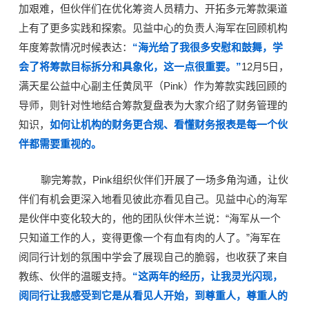
加艰难，但伙伴们在优化筹资人员精力、开拓多元筹款渠道
上有了更多实践和探索。见益中心的负责人海军在回顾机构
年度筹款情况时候表达：
“
海光给了我很多安慰和鼓舞，学
会了将筹款目标拆分和具象化，这一点很重要。”
12月5日，
满天星公益中心副主任黄凤平（Pink）作为筹款实践回顾的
导师，则针对性地结合筹款复盘表为大家介绍了财务管理的
知识，
如何让机构的财务更合规、看懂财务报表是每一个伙
伴都需要重视的。
聊完筹款，Pink组织伙伴们开展了一场多角沟通，让伙
伴们有机会更深入地看见彼此亦看见自己。见益中心的
海军
是伙伴中变化较大的，他的团队伙伴木兰说：“海军从一个
只知道工作的人，变得更像一个有血有肉的人了。”海军在
阅同行计划的氛围中学会了展现自己的脆弱，也收获了来自
教练、伙伴的温暖支持。
“这两年的经历，让我灵光闪现，
阅同行让我感受到它是从看见人开始，到尊重人，尊重人的