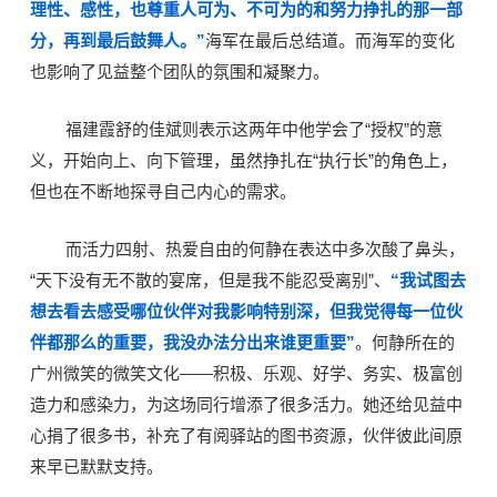
理性、感性，也尊重人可为、不可为的和努力挣扎的那一部
分，再到最后鼓舞人。”
海军在最后总结道。而海军的变化
也影响了见益整个团队的氛围和凝聚力。
福建霞舒的佳斌则表示这两年中他学会了“授权”的意
义，开始向上、向下管理，虽然挣扎在“执行长”的角色上，
但也在不断地探寻自己内心的需求。
而活力四射、热爱自由的何静在表达中多次酸了鼻头，
“天下没有无不散的宴席，但是我不能忍受离别”、
“我试图去
想去看去感受哪位伙伴对我影响特别深，但我觉得每一位伙
伴都那么的重要，我没办法分出来谁更重要”
。何静所在的
广州微笑的微笑文化——积极、乐观、好学、务实、极富创
造力和感染力，为这场同行增添了很多活力。她还给见益中
心捐了很多书，补充了有阅驿站的图书资源，伙伴彼此间原
来早已默默支持。