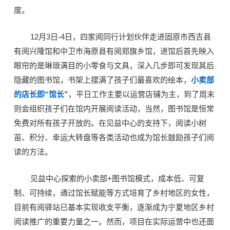
度。
12月3日-4日，四家阅同行计划伙伴走进固原市西吉县
有阅兴隆馆和中卫市海原县有阅郑旗乡馆，进馆后首先映入
眼帘的是琳琅满目的小零食与文具，深入几步即可发现其后
隐藏的图书馆，书架上摆满了孩子们最喜欢的绘本，
小卖部
的店长即“馆长”
，平日工作主要以运营店铺为主，到了周末
则会组织孩子们在馆内开展阅读活动，当然，图书馆是恒常
免费对所有孩子开放的。在见益中心的支持下，阅读小树
苗、积分、幸运大转盘等各类活动也成为馆长鼓励孩子们阅
读的方法。
见益中心探索的小卖部+图书馆模式，成本低、可复
制、可持续，通过馆长赋能等方式培育了乡村地区的女性，
目前有阅驿站已基本实现收支平衡，逐渐成为宁夏地区乡村
阅读推广的重要力量之一。然而，项目在实际运营中也还面