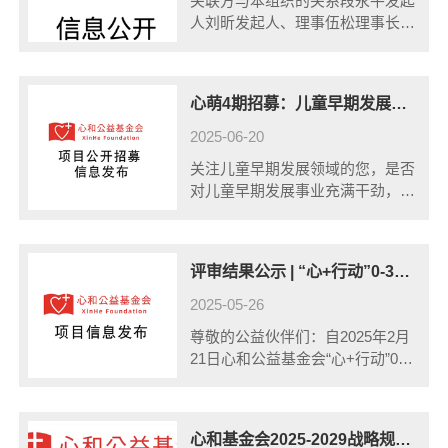
关联方与本组织的关系段永平发起
人刘昕发起人、理事伍松理事长刘
斌秘书长陈一梅理事张守礼理事郭
然监事北京市银杏公益基金会基金
会发起的其他民间非营利组织北京
心萌4期招募：儿童早期发展领域实践者关键突破陪伴项目 | 0-3人才赋能
益微青年公益发展中心关键管理人
员发起的其......
2025-06-20
关注儿童早期发展领域的您，是否
对儿童早期发展事业充满干劲，徘
徊在做与不做之间，需要获取更多
信息，协助梳理思路，坚定信心开
始实践。又或者，您已经完成了在
评审结果公示 | “心+行动”0-3岁儿童早期发展创新方案招募收官，与公益伙伴携手启航
儿童早期发展领域0-1的实践，正
面临个人......
2025-05-26
尊敬的公益伙伴们：自2025年2月
21日心和公益基金会“心+行动”0-3
岁儿童早期发展创新方案招募计划
发布以来，共收到来自全国各地
159个意向申请。衷心感谢每一位
心和基金会2025-2029战略规划发布：聚焦0-3岁儿童早期发展
参与申报的伙伴，你们为0-3......