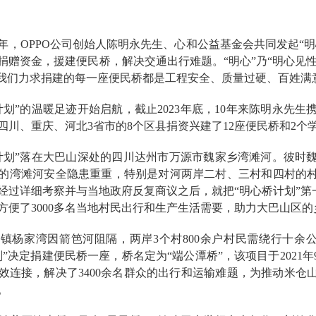
13年，OPPO公司创始人陈明永先生、心和公益基金会共同发起
捐赠资金，援建便民桥，解决交通出行难题。“明心”乃“明心见性
，我们力求捐建的每一座便民桥都是工程安全、质量过硬、百姓满
计划”的温暖足迹开始启航，截止2023年底，10年来陈明永先
，在四川、重庆、河北3省市的8个区县捐资兴建了12座便民桥和2
计划”落在大巴山深处的四川达州市万源市魏家乡湾滩河。彼时
的湾滩河安全隐患重重，特别是对河两岸二村、三村和四村的
经过详细考察并与当地政府反复商议之后，就把“明心桥计划”第
方便了3000多名当地村民出行和生产生活需要，助力大巴山区
镇杨家湾因箭笆河阻隔，两岸3个村800余户村民需绕行十余公
划”决定捐建便民桥一座，桥名定为“端公潭桥”，该项目于202
效连接，解决了3400余名群众的出行和运输难题，为推动米仓
。