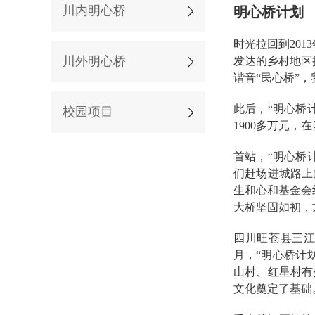
川内明心桥
明心桥计划
时光拉回到20
川外明心桥
发达的乡村地区
谐音“民心桥”
此后，“明心桥
校园项目
1900多万元
首站，“明心桥
们赶场进城路上
生和心和基金会
大桥坚固如初，
四川旺苍县三江
月，“明心桥计
山村、红星村有
文化奠定了基础