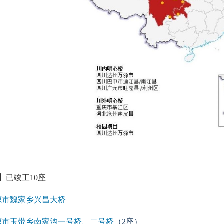
】
已竣工10座
源市魏家乡兴昌大桥
源市玉带乡南家沟一号桥、二号桥
（2座）