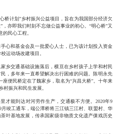
“明心桥计划”乡村振兴公益项目，旨在为我国部分经济欠
”，亦即我们时刻不忘做公益事业的初心。“明心桥”又
意的民心工程。
生携手心和基金会及一批爱心人士，已为该计划投入资金
个学校运动场改建项目。
魏家乡交通基础设施落后，横亘在乡村孩子上学和村民
村民，多年来一直希望解决出行困难的问题。陈明永先
一座便民桥定在了魏家乡，取名为“兴昌大桥”。十年来
的乡村振兴和民生发展。
里才能到达对河劳作生产，交通极不方便。2020年9
1年9月竣工通车，端公潭桥将三江镇三江村、联盟村、华
山茶叶基地发展，传承国家级非物质文化遗产倮戏历史