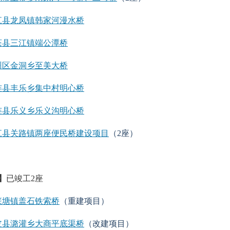
江县龙凤镇韩家河漫水桥
苍县三江镇端公潭桥
州区金洞乡至美大桥
连县丰乐乡集中村明心桥
连县乐义乡乐义沟明心桥
江县关路镇两座便民桥建设项目
（2座）
】
已竣工2座
篆塘镇盖石铁索桥
（重建项目）
皮县潞灌乡大商平底渠桥
（改建项目）