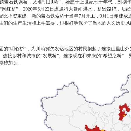
镇盖石铁索桥，又名“甩甩桥”，始建于上世纪七十年代，刘德
“网红桥”。2020年6月22日遭遇特大暴雨洪水，桥毁路绝，
”配比捐资重建。新的盖石铁索桥于当年7月开工，9月1日即建
生们的生产生活和上学需要，也很好地保护了当地的人文历史风
固的“明心桥”，为川渝冀欠发达地区的村民架起了连接山里山外的
”、连接乡村和城市的“发展桥”、连接现在和未来的“希望之桥”
添砖加瓦。