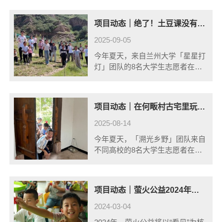
再次出发——成为乡潮青年行动
（简称“乡潮青年”）冬令营的“先遣
项目动态｜绝了！土豆课没有土豆，却意外开启奇妙教育篇
队员”，在冬令营开始前，率先走
进我们的合......
2025-09-05
今年夏天，来自兰州大学「星星打
灯」团队的8名大学生志愿者在甘
肃定西的张湾村与孩子们一起开展
乡潮青年行动（简称“乡潮青
年”）。在活动中他们和孩子们就
项目动态｜在何畈村古宅里玩剧本杀，志愿者带娃化身历史探险家！
地取材，把定西盛产的马铃薯（又
称“土豆”）玩......
2025-08-14
今年夏天，「溯光乡野」团队来自
不同高校的8名大学生志愿者在河
南信阳的何畈村与孩子们一起开展
乡潮青年行动。在活动中他们搅动
村书记、村里的义工团阿姨们、孩
项目动态｜萤火公益2024年大学生乡村夏令营团队招募公告
子的家长们参与活动筹备，在村子
里的一处古......
2024-03-04