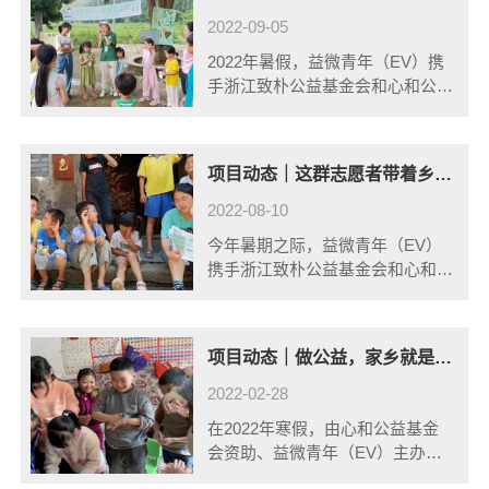
2022-09-05
2022年暑假，益微青年（EV）携
手浙江致朴公益基金会和心和公益
基金会，发起了乡潮青年行动
2022年暑期主题活动——“寻美乡
夏”！本期活动共支持了18个志愿
项目动态｜这群志愿者带着乡村孩子，绘出了夏天的声音
者团队的44名志愿者回到家乡带
领6......
2022-08-10
今年暑期之际，益微青年（EV）
携手浙江致朴公益基金会和心和公
益基金会，发起了乡潮青年行动
2022年暑期主题活动——“寻美乡
夏”！项目通过支持大学生返乡带
项目动态｜做公益，家乡就是个好地方！
领6-12岁的孩子寻找家乡夏天的
美，在......
2022-02-28
在2022年寒假，由心和公益基金
会资助、益微青年（EV）主办的
青年返乡公益项目——乡潮青年行