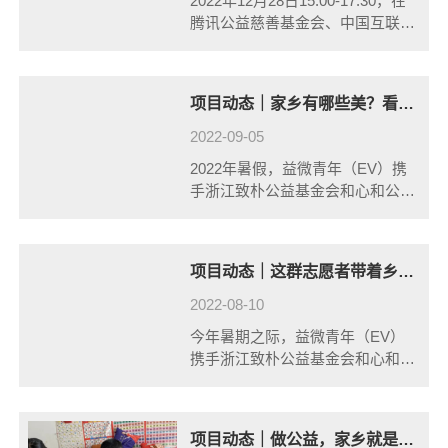
2022年12月28日15:00-17:30，在
腾讯公益慈善基金会、中国互联网
公益峰会和心和公益基金会的支持
下，《中国乡村夏令营行业扫描报
告》发布会在线上举行。这份报告
项目动态｜家乡有哪些美？看看他们是怎么探索的·2022暑期乡潮青年行动总结回顾
是乡村夏令营领域的第一......
2022-09-05
2022年暑假，益微青年（EV）携
手浙江致朴公益基金会和心和公益
基金会，发起了乡潮青年行动
2022年暑期主题活动——“寻美乡
夏”！本期活动共支持了18个志愿
项目动态｜这群志愿者带着乡村孩子，绘出了夏天的声音
者团队的44名志愿者回到家乡带
领6......
2022-08-10
今年暑期之际，益微青年（EV）
携手浙江致朴公益基金会和心和公
益基金会，发起了乡潮青年行动
2022年暑期主题活动——“寻美乡
夏”！项目通过支持大学生返乡带
项目动态｜做公益，家乡就是个好地方！
领6-12岁的孩子寻找家乡夏天的