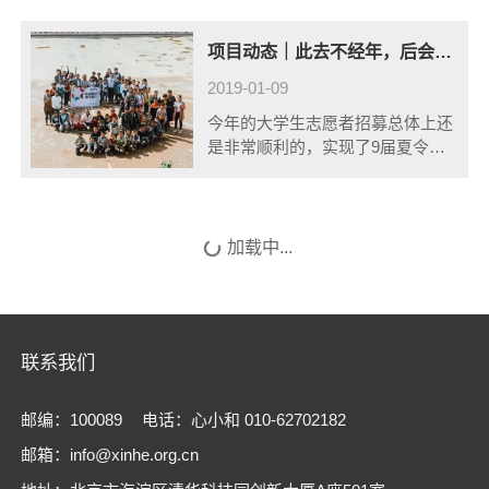
营山县新店镇帽盒村，到资阳市乐
至县新团小学，再到贵州省黔西
项目动态｜此去不经年，后会终有期·2018年第九届「未来英才夏令营」总结报告
县，项目组共走访了3支团队，看
到了不......
2019-01-09
今年的大学生志愿者招募总体上还
是非常顺利的，实现了9届夏令营
志愿者招募人数上的一个新高，共
440多所高校的1688名志愿者报名
参加夏令营。
项目动态｜不是年轻人不行了，是我们给他们的世界太窄了
2026-06-12
5月16日-17日益微青年(EV)与20
位青年研究员、20多位来自教
育、公益、媒体关注青年发展的资
源人相聚广州，共同见证《青年发
展洞察报告》的线下启动会。
项目动态｜在郝堂村200桌的长街宴中我们成为了这里的一份子
2026-03-10