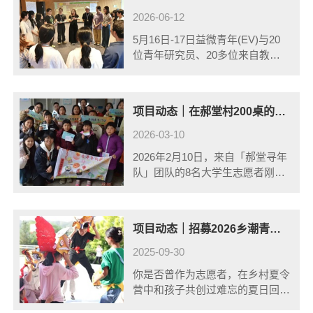
2026-06-12
5月16日-17日益微青年(EV)与20
位青年研究员、20多位来自教
育、公益、媒体关注青年发展的资
源人相聚广州，共同见证《青年发
展洞察报告》的线下启动会。
项目动态｜在郝堂村200桌的长街宴中我们成为了这里的一份子
2026-03-10
2026年2月10日，来自「郝堂寻年
队」团队的8名大学生志愿者刚刚
结束了在郝堂村的乡潮青年行动冬
令营。正当大家还沉浸在结营告别
的不舍情绪中时，一份盛情的邀请
项目动态｜招募2026乡潮青年行动冬令营探村队
悄然来临——郝堂村的村民们热情
地挽......
2025-09-30
你是否曾作为志愿者，在乡村夏令
营中和孩子共创过难忘的夏日回
忆？现在，我们邀请你换一种身份