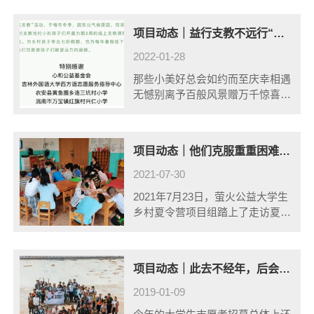
动，共支持了来自全国23个省/自
治区/直辖市116个村镇的120名志
项目动态｜益行支教不远行“云支教”顺利结营
愿者参与活动实践。其中，在校
志......
2022-01-28
那些小美好总会如约而至庆幸相遇
无憾别离予百般风景赠万千惊喜梦
想如今已起航让我们一起驶向更广
阔的人生#那些小美好 历时14天
的“云支教”活动的结束了，2......
项目动态｜他们克服重重困难，和他们在夏令营相见·2021益乡计划走访记录
2021-07-30
2021年7月23日，萤火公益大学生
乡村夏令营项目组踏上了走访夏令
营项目点的旅程，从成都到南充市
营山县新店镇帽盒村，到资阳市乐
至县新团小学，再到贵州省黔西
项目动态｜此去不经年，后会终有期·2018年第九届「未来英才夏令营」总结报告
县，项目组共走访了3支团队，看
到了不......
2019-01-09