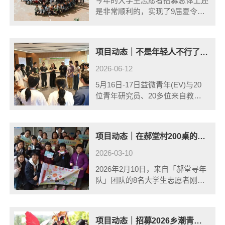
今年的大学生志愿者招募总体上还
是非常顺利的，实现了9届夏令营
志愿者招募人数上的一个新高，共
440多所高校的1688名志愿者报名
参加夏令营。
项目动态｜不是年轻人不行了，是我们给他们的世界太窄了
2026-06-12
5月16日-17日益微青年(EV)与20
位青年研究员、20多位来自教
育、公益、媒体关注青年发展的资
源人相聚广州，共同见证《青年发
展洞察报告》的线下启动会。
项目动态｜在郝堂村200桌的长街宴中我们成为了这里的一份子
2026-03-10
2026年2月10日，来自「郝堂寻年
队」团队的8名大学生志愿者刚刚
结束了在郝堂村的乡潮青年行动冬
令营。正当大家还沉浸在结营告别
的不舍情绪中时，一份盛情的邀请
项目动态｜招募2026乡潮青年行动冬令营探村队
悄然来临——郝堂村的村民们热情