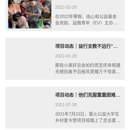
美，在......
2022-02-28
在2022年寒假，由心和公益基金
会资助、益微青年（EV）主办的
青年返乡公益项目——乡潮青年行
动，共支持了来自全国23个省/自
治区/直辖市116个村镇的120名志
项目动态｜益行支教不远行“云支教”顺利结营
愿者参与活动实践。其中，在校
志......
2022-01-28
那些小美好总会如约而至庆幸相遇
无憾别离予百般风景赠万千惊喜梦
想如今已起航让我们一起驶向更广
阔的人生#那些小美好 历时14天
的“云支教”活动的结束了，2......
项目动态｜他们克服重重困难，和他们在夏令营相见·2021益乡计划走访记录
2021-07-30
2021年7月23日，萤火公益大学生
乡村夏令营项目组踏上了走访夏令
营项目点的旅程，从成都到南充市