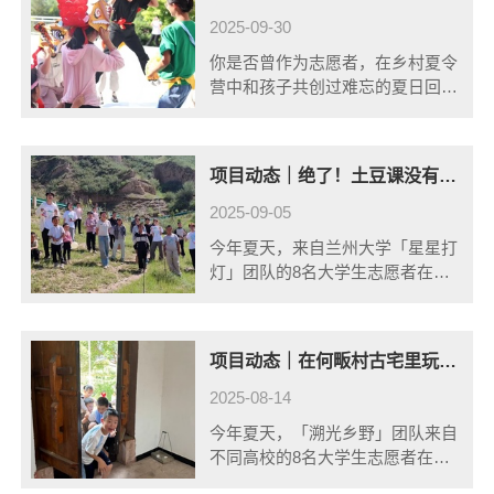
地挽......
2025-09-30
你是否曾作为志愿者，在乡村夏令
营中和孩子共创过难忘的夏日回
忆？现在，我们邀请你换一种身份
再次出发——成为乡潮青年行动
（简称“乡潮青年”）冬令营的“先遣
项目动态｜绝了！土豆课没有土豆，却意外开启奇妙教育篇
队员”，在冬令营开始前，率先走
进我们的合......
2025-09-05
今年夏天，来自兰州大学「星星打
灯」团队的8名大学生志愿者在甘
肃定西的张湾村与孩子们一起开展
乡潮青年行动（简称“乡潮青
年”）。在活动中他们和孩子们就
项目动态｜在何畈村古宅里玩剧本杀，志愿者带娃化身历史探险家！
地取材，把定西盛产的马铃薯（又
称“土豆”）玩......
2025-08-14
今年夏天，「溯光乡野」团队来自
不同高校的8名大学生志愿者在河
南信阳的何畈村与孩子们一起开展