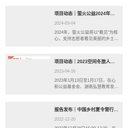
乡潮青年行动。在活动中他们搅动
村书记、村里的义工团阿姨们、孩
项目动态｜萤火公益2024年大学生乡村夏令营团队招募公告
子的家长们参与活动筹备，在村子
里的一处古......
2024-03-04
2024年，萤火公益将以“看见”为核
心，支持志愿者看见美丽的乡土，
看见彼此的童年，看见真诚的自
己，支持乡村孩子看见多样的世
界，看见优秀的自己、看见榜样的
项目动态｜2023空间冬旅人成果集分享
力量，在15天建立关系的体验
中，看见生......
2023-04-16
2023年1月13日至1月17日，在心
和公益基金会、湖南弘慧教育发展
基金会和星河奖学金的支持下，
PEER于湖南省城步苗族自治县第
一民族中学开启了第五届冬旅人项
报告发布｜中国乡村夏令营行业扫描报告发布
目。来自十四所县域中学的八十余
名......
2022-12-20