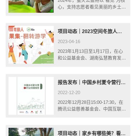
2024年，萤火公益将以“看见”为核
心，支持志愿者看见美丽的乡土，
看见彼此的童年，看见真诚的自
己，支持乡村孩子看见多样的世
界，看见优秀的自己、看见榜样的
项目动态｜2023空间冬旅人成果集分享
力量，在15天建立关系的体验
中，看见生......
2023-04-16
2023年1月13日至1月17日，在心
和公益基金会、湖南弘慧教育发展
基金会和星河奖学金的支持下，
PEER于湖南省城步苗族自治县第
一民族中学开启了第五届冬旅人项
报告发布｜中国乡村夏令营行业扫描报告发布
目。来自十四所县域中学的八十余
名......
2022-12-20
2022年12月28日15:00-17:30，在
腾讯公益慈善基金会、中国互联网
公益峰会和心和公益基金会的支持
下，《中国乡村夏令营行业扫描报
告》发布会在线上举行。这份报告
项目动态｜家乡有哪些美？看看他们是怎么探索的·2022暑期乡潮青年行动总结回顾
是乡村夏令营领域的第一......