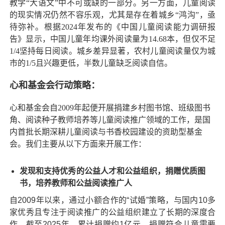
教学“大语文”中不可或缺的一部分。另一方面，儿童阅读
的现实情况仍然不容乐观，尤其是存在着城乡“鸿沟”，亟
待弥补。根据
2024年发布的
《中国儿童阅读能力调研报
告》显示，
中国儿童年均课外阅读量为14.68本，但仅不足
1/4坚持每日阅读。城乡差异显著，农村儿童阅读量仅为城
市的1/5且兴趣更低，半数儿童缺乏阅读自信。
心和基金会行动策略：
心和基金会自2009年起便开展捐建乡村图书馆、班级图书
角、阅读种子教师培养等儿童阅读推广领域的工作，是国
内首批长期深耕儿童阅读与书香校园建设的资助型基金
会。我们主要从以下方面来开展工作：
发现和支持优秀的公益人才和公益组织，捐赠优质图
书，培养教师和公益阅读推广人
自2009年以来，通过小额合作的“试婚”策略，与国内10多
家优秀且专注于阅读推广的公益组织建立了长期的深度合
作。截至2025年，累计捐赠约1亿元，捐赠符合儿童需要