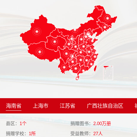
海南省
上海市
江苏省
广西壮族自治区
县区：
1个
捐赠图书：
2.00万册
县
捐赠学校：
1所
受益教师：
27人
捐