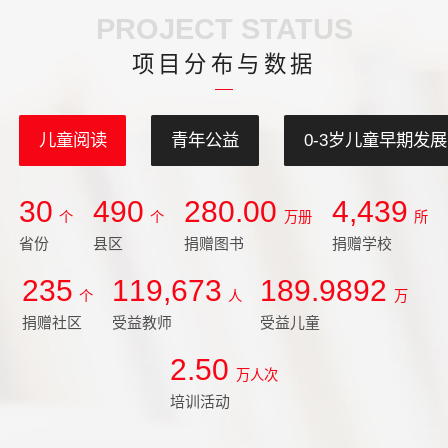
展。
PROJECT STATUS
项目分布与数据
儿童阅读
青年公益
0-3岁儿童早期发展
30
490
280.00
4,439
个
个
万册
所
省份
县区
捐赠图书
捐赠学校
235
119,673
189.9892
个
人
万
捐赠社区
受益教师
受益儿童
2.50
万人次
培训活动