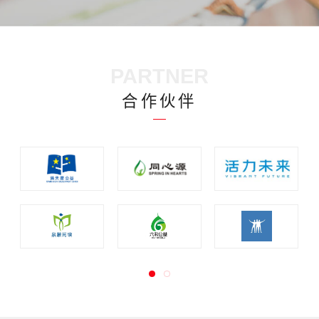
2025年审计报告
2026-04-21
蜂巢模型——0-3岁儿童早期发展领域行动者能力发展指南发布（2026）
2026-03-30
2024年审计报告
2025-04-03
中国乡村夏令营行业扫描报告（2022）
2022-12-01
PARTNER
婴幼儿早期发展共同体建设项目专项审计报告32527号
2024-08-01
0-3岁儿童早期发展议题介绍（2024）
2024-03-11
合作伙伴
2023年审计报告
2024-05-20
0-3岁儿童早期发展案例集（2024）
2024-03-11
2022年审计报告
2023-03-23
《资助的价值初探（资助型基金会案例述评）》心平基金会案例（2023）
2023-09-25
2021年审计报告
2022-06-22
心和公益基金会资助模式梳理（2023）
2023-09-15
2020年审计报告
2021-08-01
教育公益组织县域模式研究（2022）
2022-06-23
中国大学生校园信贷现状调查报告（2019）
2019-12-24
《中国儿童阅读领域公益组织行业发展报告》（2021）
2021-04-23
中国儿童早期发展公益项目扫描（2026）
2026-06-30