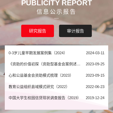
PUBLICITY REPORT
信息公示报告
2022年审计报告
2023-03-23
蜂巢模型——0-3岁儿童早期发展领域行动者能力发展指南发布（2026）
2026-03-30
2021年审计报告
2022-06-22
中国乡村夏令营行业扫描报告（2022）
2022-12-01
研究报告
审计报告
2020年审计报告
2021-08-01
0-3岁儿童早期发展议题介绍（2024）
2024-03-11
2025年审计报告
2026-04-21
0-3岁儿童早期发展案例集（2024）
2024-03-11
2024年审计报告
2025-04-03
《资助的价值初探（资助型基金会案例述评）》心平基金会案例（2023）
2023-09-25
婴幼儿早期发展共同体建设项目专项审计报告32527号
2024-08-01
心和公益基金会资助模式梳理（2023）
2023-09-15
2023年审计报告
2024-05-20
教育公益组织县域模式研究（2022）
2022-06-23
2022年审计报告
2023-03-23
中国大学生校园信贷现状调查报告（2019）
2019-12-24
2021年审计报告
2022-06-22
《中国儿童阅读领域公益组织行业发展报告》（2021）
2021-04-23
2020年审计报告
2021-08-01
中国儿童早期发展公益项目扫描（2026）
2026-06-30