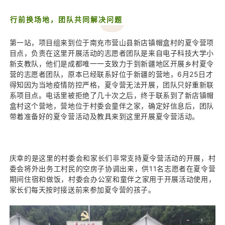
行前换场地，团队共同解决问题
第一站，项目组来到位于南充市营山县新店镇帽盒村的夏令营项
目点，负责在这里开展活动的志愿者团队是来自电子科技大学小
新支教队，他们是成都唯一一支致力于到新疆地区开展乡村夏令
营的志愿者团队，原本已经联系好位于新疆的营地，
6
月
25
日才
得知因为当地疫情防控严格，夏令营无法开展，团队只好重新联
系项目点。
电话里被拒绝了几十次之后，终于联系到了新店镇帽
盒村这个营地，营地位于村委会童伴之家，确定好信息后，团队
带着准备好的夏令营活动及教具来到这里开展夏令营活动。
庆幸的是这里的村委会和家长们非常支持夏令营活动的开展，村
委会将外出务工村民的空房子协调出来，供11名志愿者在夏令营
期间住宿和做饭，村委会办公室和童伴之家用于开展活动使用，
家长们每天按时接送前来参加夏令营的孩子。