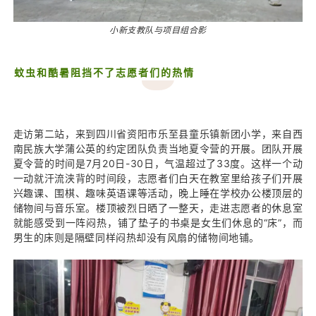
小新支教队与项目组合影
蚊虫和酷暑阻挡不了志愿者们的热情
走访第二站，来到四川省资阳市乐至县童乐镇新团小学，来自西
南民族大学蒲公英的约定团队负责当地夏令营的开展。团队开展
夏令营的时间是7月20日-30日，气温超过了33度。这样一个动
一动就汗流浃背的时间段，志愿者们白天在教室里给孩子们开展
兴趣课、围棋、趣味英语课等活动，晚上睡在学校办公楼顶层的
储物间与音乐室。楼顶被烈日晒了一整天，走进志愿者的休息室
就能感受到一阵
闷热，铺了垫子的书桌是女生们休息的“床”，而
男生的床则是隔壁同样闷热却没有风扇的储物间地铺。