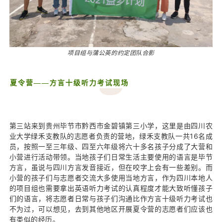
项目组与蒲公英的约定团队合影
夏令营——方言十级听力考试现场
第三站来到贵州毕节市黔西市金碧镇第三小学，这里是由四川农
业大学绿禾支教队的志愿者负责的营地，绿禾支教队一共16名成
员，按照一至三年级、四至六年级将六十多名孩子分成了大营和
小营进行活动带领。当地孩子们日常生活主要使用的语言是毕节
方言，虽说与四川方言发音接近，但在咬字上会有一些差别。而
小营的孩子们与志愿者交流大多使用当地方言，作为四川本地人
的项目组也需要拿出英语听力考试的认真程度才能大致听懂孩子
们的语言，将志愿者日常与孩子们沟通比作方言十级听力考试也
不为过，可以想见，去到其他地区开展夏令营的志愿者们应该也
有类似的经历。